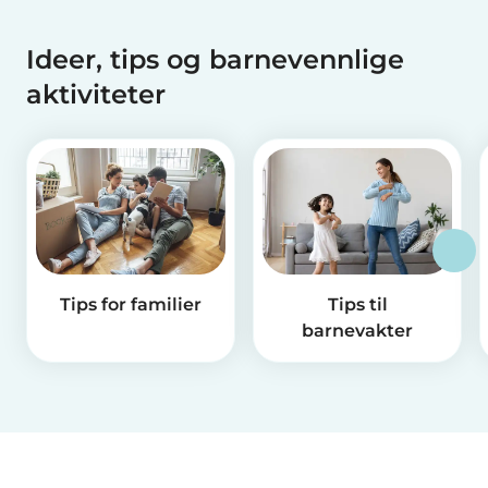
Ideer, tips og barnevennlige
aktiviteter
Tips for familier
Tips til
barnevakter