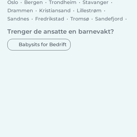
Oslo
Bergen
Trondheim
Stavanger
Drammen
Kristiansand
Lillestrøm
Sandnes
Fredrikstad
Tromsø
Sandefjord
Asker
Sarpsborg
Ålesund
Skien
Moss
Trenger de ansatte en barnevakt?
Haugesund
Tønsberg
Nesttun
Porsgrunn
Bodø
Molde
Arendal
Hamar
Babysits for Bedrift
Horten
Grimstad
Kristiansund
Larvik
Halden
Harstad
Levanger
Kongsberg
Gjøvik
Narvik
Hønefoss
Steinkjer