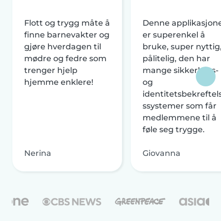
Flott og trygg måte å
Denne applikasjon
finne barnevakter og
er superenkel å
gjøre hverdagen til
bruke, super nyttig
mødre og fedre som
pålitelig, den har
trenger hjelp
mange sikkerhets-
hjemme enklere!
og
identitetsbekreftel
ssystemer som får
medlemmene til å
føle seg trygge.
Nerina
Giovanna