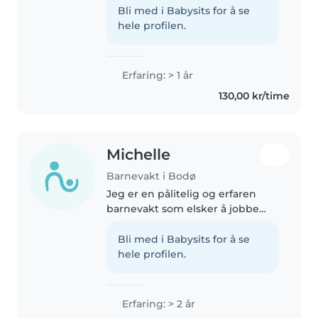
utholdenhet og ansvarsfølelse.
Bli med i Babysits for å se
Jeg er kreativ og liker å jobbe
hele profilen.
med barn, og jeg finner..
Erfaring: > 1 år
130,00 kr/time
Michelle
Barnevakt i Bodø
Jeg er en pålitelig og erfaren
barnevakt som elsker å jobbe
med barn. Jeg har fem års
erfaring med å passe på babyer,
Bli med i Babysits for å se
smårolinger og førskolebarn. Jeg
hele profilen.
har også erfaring fra å jobbe..
Erfaring: > 2 år