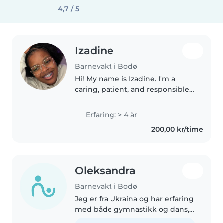
4,7 / 5
Izadine
Barnevakt i Bodø
Hi! My name is Izadine. I'm a
caring, patient, and responsible
person who enjoys spending
time with children. I have always
Erfaring: > 4 år
loved helping and supporting
200,00 kr/time
kids, and I'm interested in..
Oleksandra
Barnevakt i Bodø
Jeg er fra Ukraina og har erfaring
med både gymnastikk og dans,
som har gitt meg god disiplin,