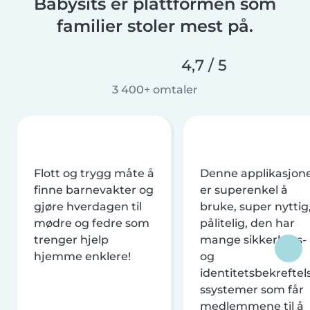
Babysits er plattformen som
familier stoler mest på.
4,7 / 5
3 400+ omtaler
Flott og trygg måte å
Denne applikasjon
finne barnevakter og
er superenkel å
gjøre hverdagen til
bruke, super nyttig
mødre og fedre som
pålitelig, den har
trenger hjelp
mange sikkerhets-
hjemme enklere!
og
identitetsbekreftel
ssystemer som får
medlemmene til å