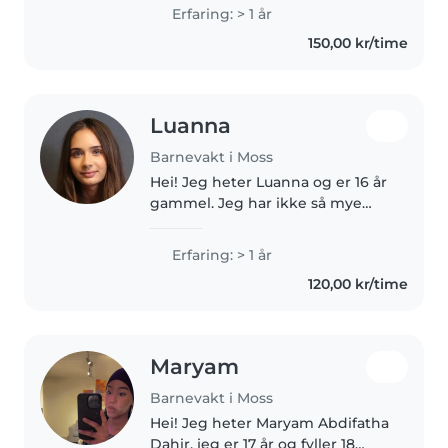
Erfaring: > 1 år
150,00 kr/time
Luanna
Barnevakt i Moss
Hei! Jeg heter Luanna og er 16 år
gammel. Jeg har ikke så mye
formell erfaring som barnevakt,
men jeg har passet mye på mine
Erfaring: > 1 år
tre yngre søsken, så jeg er vant
120,00 kr/time
til ansvar og å være sammen..
Maryam
Barnevakt i Moss
Hei! Jeg heter Maryam Abdifatha
Dahir, jeg er 17 år og fyller 18