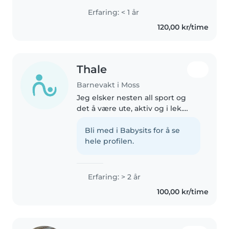
har førstehjelpskurs og erfaring
Erfaring: < 1 år
med barn fra baby til
120,00 kr/time
småbarnsalder. Kjærlig til lek,
håndverk..
Thale
Barnevakt i Moss
Jeg elsker nesten all sport og
det å være ute, aktiv og i lek.
Trives godt med barn og har god
tone med de. Trener 2-3
Bli med i Babysits for å se
klassinger i cheerleading og er
hele profilen.
aktiv i sporten selv. Tenkte..
Erfaring: > 2 år
100,00 kr/time