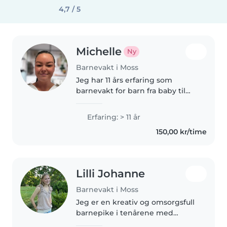
4,7 / 5
Michelle
Ny
Barnevakt i Moss
Jeg har 11 års erfaring som
barnevakt for barn fra baby til
førskolealder. Med en
utdannelse innen barne- og
Erfaring: > 11 år
ungdomsarbeid liker jeg å lese,
150,00 kr/time
synge og lage musikk med
barna. Jeg har..
Lilli Johanne
Barnevakt i Moss
Jeg er en kreativ og omsorgsfull
barnepike i tenårene med
tålmodighet for de minste. Jeg