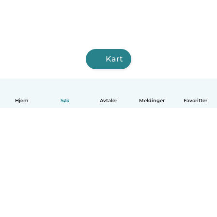
Kart
Hjem
Søk
Avtaler
Meldinger
Favoritter
Norsk bokmål
Hvordan funker det
Hjelp
Vilkår og personvern
Priser
Bedriftsopplysninger
Babysits for Bedrift