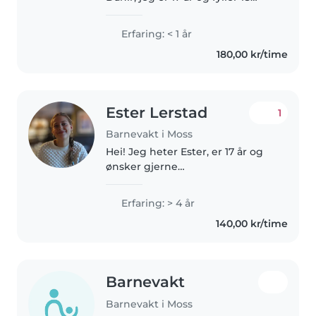
snart. Jeg ønsker å jobbe som
barnevakt fordi jeg er glad i barn
Erfaring: < 1 år
og trives med å skape trygge og
180,00 kr/time
hyggelige omgivelser..
Ester Lerstad
1
Barnevakt i Moss
Hei! Jeg heter Ester, er 17 år og
ønsker gjerne
barnevaktoppdrag! Jeg har sittet
en del barnevakt før og har
Erfaring: > 4 år
erfaring med å passe barn
140,00 kr/time
mellom 3 og 9 år. Har også to
småbrødre, så jeg..
Barnevakt
Barnevakt i Moss