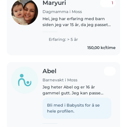
Maryuri
1
Dagmamma i Moss
Hei, jeg har erfaring med barn
siden jeg var 15 år, da jeg passet
mine søsken. Senere bodde jeg i
Hellas, hvor jeg jobbet som
Erfaring: > 5 år
barnevakt, blant annet for
150,00 kr/time
tvillingjenter. Jeg lærte dem..
Abel
Barnevakt i Moss
Jeg heter Abel og er 16 år
gammel gutt. Jeg kan passe
barna din mens foreldrene er
ute på date
Bli med i Babysits for å se
hele profilen.