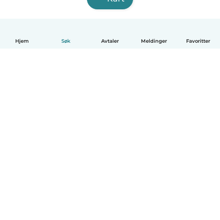
Hjem
Søk
Avtaler
Meldinger
Favoritter
Norsk bokmål
Hvordan funker det
Hjelp
Vilkår og personvern
Priser
Bedriftsopplysninger
Babysits for Bedrift
Felles retningslinjer