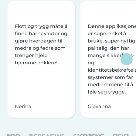
Flott og trygg måte å
Denne applikasjon
finne barnevakter og
er superenkel å
gjøre hverdagen til
bruke, super nyttig
mødre og fedre som
pålitelig, den har
trenger hjelp
mange sikkerhets-
hjemme enklere!
og
identitetsbekreftel
ssystemer som får
medlemmene til å
føle seg trygge.
Nerina
Giovanna