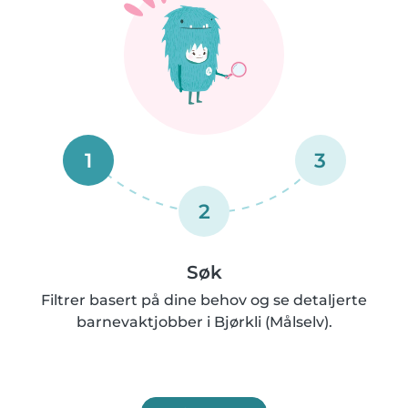
1
3
2
Søk
Filtrer basert på dine behov og se detaljerte
barnevaktjobber i Bjørkli (Målselv).