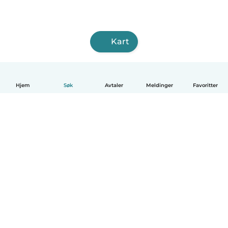
Kart
Hjem
Søk
Avtaler
Meldinger
Favoritter
Norsk bokmål
Hvordan funker det
Hjelp
Vilkår og personvern
Priser
Bedriftsopplysninger
Babysits for Bedrift
Felles retningslinjer