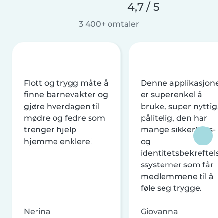
4,7 / 5
3 400+ omtaler
Flott og trygg måte å
Denne applikasjon
finne barnevakter og
er superenkel å
gjøre hverdagen til
bruke, super nyttig
mødre og fedre som
pålitelig, den har
trenger hjelp
mange sikkerhets-
hjemme enklere!
og
identitetsbekreftel
ssystemer som får
medlemmene til å
føle seg trygge.
Nerina
Giovanna