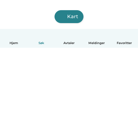
Kart
Hjem
Søk
Avtaler
Meldinger
Favoritter
Norsk bokmål
Hvordan funker det
Hjelp
Vilkår og personvern
Priser
Bedriftsopplysninger
Babysits for Bedrift
Felles retningslinjer