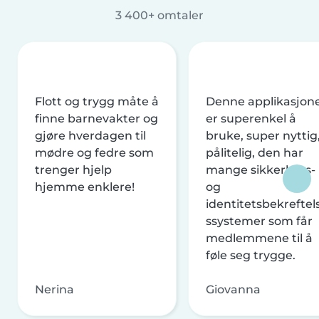
3 400+ omtaler
Flott og trygg måte å
Denne applikasjon
finne barnevakter og
er superenkel å
gjøre hverdagen til
bruke, super nyttig
mødre og fedre som
pålitelig, den har
trenger hjelp
mange sikkerhets-
hjemme enklere!
og
identitetsbekreftel
ssystemer som får
medlemmene til å
føle seg trygge.
Nerina
Giovanna