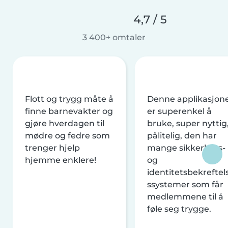
4,7 / 5
3 400+ omtaler
Flott og trygg måte å
Denne applikasjon
finne barnevakter og
er superenkel å
gjøre hverdagen til
bruke, super nyttig
mødre og fedre som
pålitelig, den har
trenger hjelp
mange sikkerhets-
hjemme enklere!
og
identitetsbekreftel
ssystemer som får
medlemmene til å
føle seg trygge.