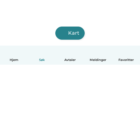
Kart
Hjem
Søk
Avtaler
Meldinger
Favoritter
Norsk bokmål
Hvordan funker det
Hjelp
Vilkår og personvern
Priser
Bedriftsopplysninger
Babysits for Bedrift
Felles retningslinjer