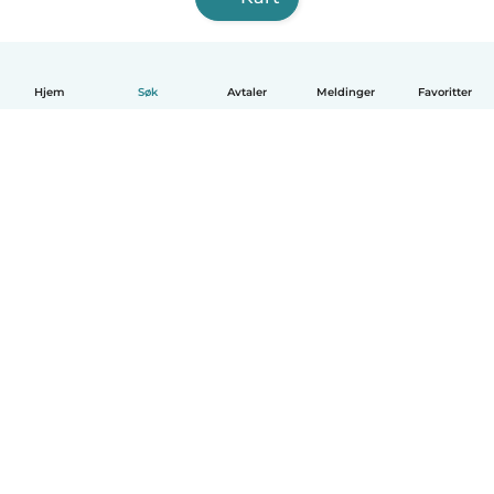
Hjem
Søk
Avtaler
Meldinger
Favoritter
Norsk bokmål
Hvordan funker det
Hjelp
Vilkår og personvern
Priser
Bedriftsopplysninger
Babysits for Bedrift
Felles retningslinjer