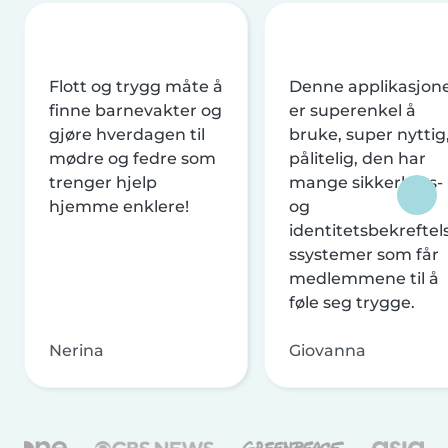
Flott og trygg måte å
Denne applikasjon
finne barnevakter og
er superenkel å
gjøre hverdagen til
bruke, super nyttig
mødre og fedre som
pålitelig, den har
trenger hjelp
mange sikkerhets-
hjemme enklere!
og
identitetsbekreftel
ssystemer som får
medlemmene til å
føle seg trygge.
Nerina
Giovanna