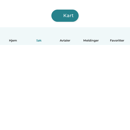
Kart
Hjem
Søk
Avtaler
Meldinger
Favoritter
Norsk bokmål
Hvordan funker det
Hjelp
Vilkår og personvern
Priser
Bedriftsopplysninger
Babysits for Bedrift
Felles retningslinjer