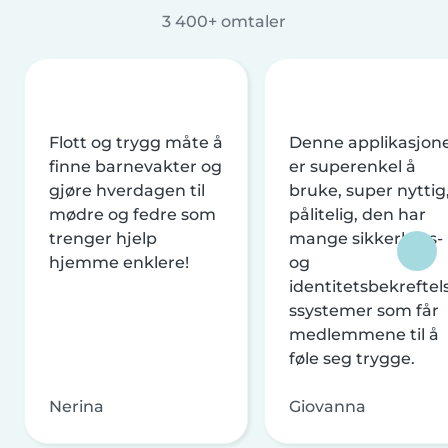
3 400+ omtaler
Flott og trygg måte å
Denne applikasjon
finne barnevakter og
er superenkel å
gjøre hverdagen til
bruke, super nyttig
mødre og fedre som
pålitelig, den har
trenger hjelp
mange sikkerhets-
hjemme enklere!
og
identitetsbekreftel
ssystemer som får
medlemmene til å
føle seg trygge.
Nerina
Giovanna