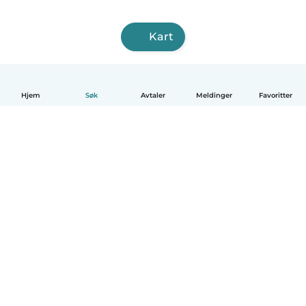
Kart
Hjem
Søk
Avtaler
Meldinger
Favoritter
Norsk bokmål
Hvordan funker det
Hjelp
Vilkår og personvern
Priser
Bedriftsopplysninger
Babysits for Bedrift
Felles retningslinjer