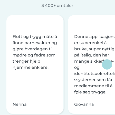
3 400+ omtaler
Flott og trygg måte å
Denne applikasjon
finne barnevakter og
er superenkel å
gjøre hverdagen til
bruke, super nyttig
mødre og fedre som
pålitelig, den har
trenger hjelp
mange sikkerhets-
hjemme enklere!
og
identitetsbekreftel
ssystemer som får
medlemmene til å
føle seg trygge.
Nerina
Giovanna