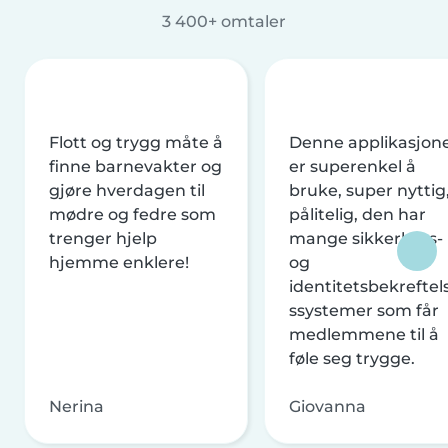
3 400+ omtaler
Flott og trygg måte å
Denne applikasjon
finne barnevakter og
er superenkel å
gjøre hverdagen til
bruke, super nyttig
mødre og fedre som
pålitelig, den har
trenger hjelp
mange sikkerhets-
hjemme enklere!
og
identitetsbekreftel
ssystemer som får
medlemmene til å
føle seg trygge.
Nerina
Giovanna