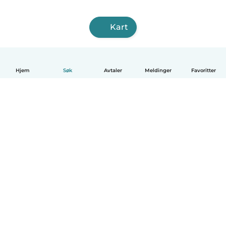
Kart
Hjem
Søk
Avtaler
Meldinger
Favoritter
Norsk bokmål
Hvordan funker det
Hjelp
Vilkår og personvern
Priser
Bedriftsopplysninger
Babysits for Bedrift
Felles retningslinjer