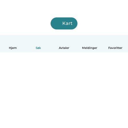
Kart
Hjem
Søk
Avtaler
Meldinger
Favoritter
Norsk bokmål
Hvordan funker det
Hjelp
Vilkår og personvern
Priser
Bedriftsopplysninger
Babysits for Bedrift
Felles retningslinjer