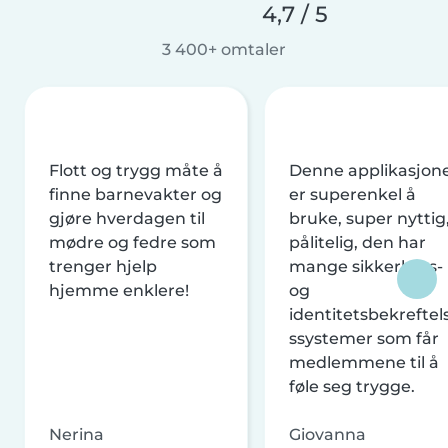
4,7 / 5
3 400+ omtaler
Flott og trygg måte å
Denne applikasjon
finne barnevakter og
er superenkel å
gjøre hverdagen til
bruke, super nyttig
mødre og fedre som
pålitelig, den har
trenger hjelp
mange sikkerhets-
hjemme enklere!
og
identitetsbekreftel
ssystemer som får
medlemmene til å
føle seg trygge.
Nerina
Giovanna