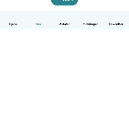
Hjem
Søk
Avtaler
Meldinger
Favoritter
Norsk bokmål
Hvordan funker det
Hjelp
Vilkår og personvern
Priser
Bedriftsopplysninger
Babysits for Bedrift
Felles retningslinjer