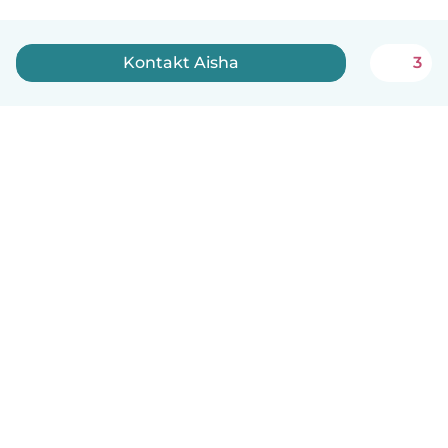
Kontakt Aisha
3
Norsk bokmål
Hvordan funker det
Hjelp
Vilkår og personvern
Priser
Bedriftsopplysninger
Babysits for Bedrift
Felles retningslinjer