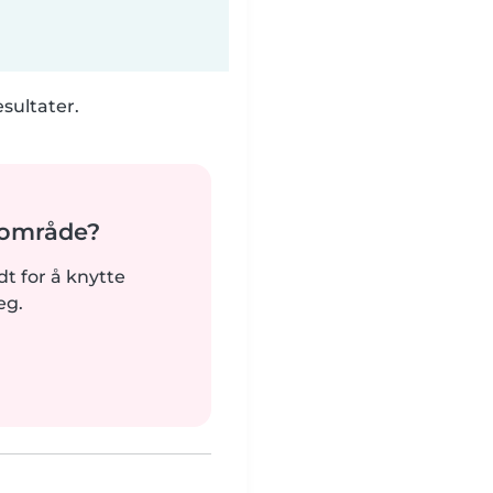
esultater.
t område?
rdt for å knytte
eg.