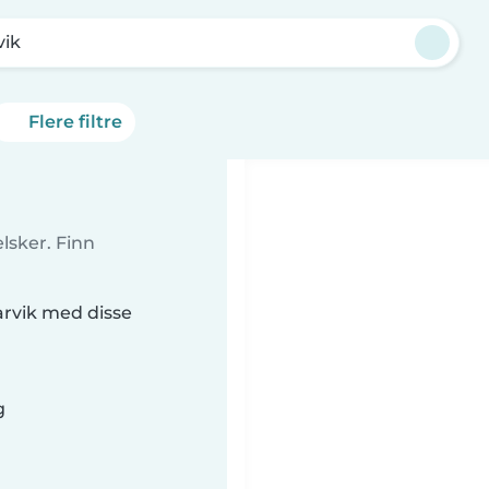
vik
Flere filtre
lsker. Finn
arvik med disse
g