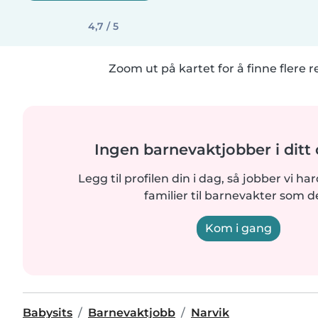
4,7 / 5
Zoom ut på kartet for å finne flere r
Ingen barnevaktjobber i dit
Legg til profilen din i dag, så jobber vi ha
familier til barnevakter som d
Kom i gang
Babysits
Barnevaktjobb
Narvik