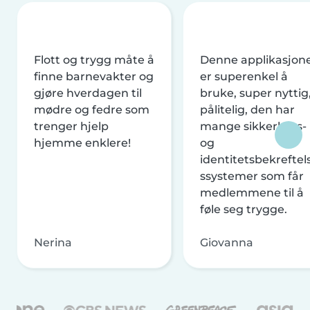
Flott og trygg måte å
Denne applikasjon
finne barnevakter og
er superenkel å
gjøre hverdagen til
bruke, super nyttig
mødre og fedre som
pålitelig, den har
trenger hjelp
mange sikkerhets-
hjemme enklere!
og
identitetsbekreftel
ssystemer som får
medlemmene til å
føle seg trygge.
Nerina
Giovanna