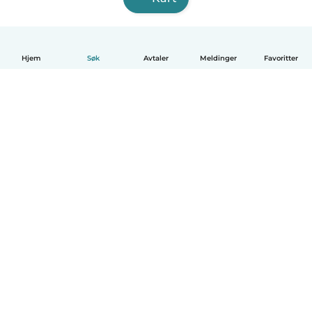
Hjem
Søk
Avtaler
Meldinger
Favoritter
Norsk bokmål
Hvordan funker det
Hjelp
Vilkår og personvern
Priser
Bedriftsopplysninger
Babysits for Bedrift
Felles retningslinjer