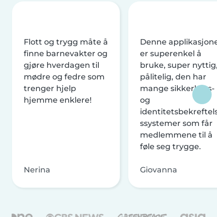
Flott og trygg måte å
Denne applikasjon
finne barnevakter og
er superenkel å
gjøre hverdagen til
bruke, super nyttig
mødre og fedre som
pålitelig, den har
trenger hjelp
mange sikkerhets-
hjemme enklere!
og
identitetsbekreftel
ssystemer som får
medlemmene til å
føle seg trygge.
Nerina
Giovanna