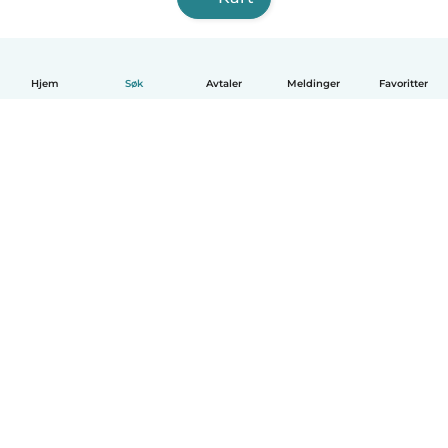
Hjem
Søk
Avtaler
Meldinger
Favoritter
Norsk bokmål
Hvordan funker det
Hjelp
Vilkår og personvern
Priser
Bedriftsopplysninger
Babysits for Bedrift
Felles retningslinjer