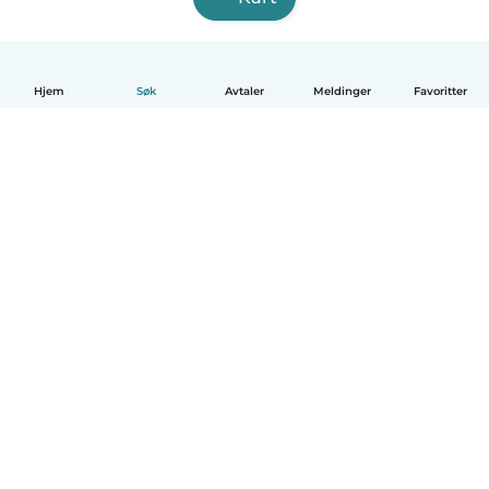
Hjem
Søk
Avtaler
Meldinger
Favoritter
Norsk bokmål
Hvordan funker det
Hjelp
Vilkår og personvern
Priser
Bedriftsopplysninger
Babysits for Bedrift
Felles retningslinjer