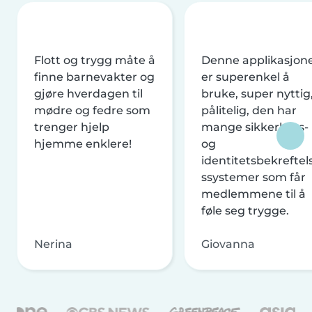
Flott og trygg måte å
Denne applikasjon
finne barnevakter og
er superenkel å
gjøre hverdagen til
bruke, super nyttig
mødre og fedre som
pålitelig, den har
trenger hjelp
mange sikkerhets-
hjemme enklere!
og
identitetsbekreftel
ssystemer som får
medlemmene til å
føle seg trygge.
Nerina
Giovanna