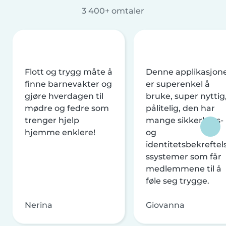
3 400+ omtaler
Flott og trygg måte å
Denne applikasjon
finne barnevakter og
er superenkel å
gjøre hverdagen til
bruke, super nyttig
mødre og fedre som
pålitelig, den har
trenger hjelp
mange sikkerhets-
hjemme enklere!
og
identitetsbekreftel
ssystemer som får
medlemmene til å
føle seg trygge.
Nerina
Giovanna