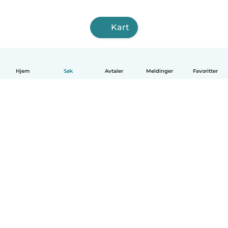
Kart
Hjem
Søk
Avtaler
Meldinger
Favoritter
Norsk bokmål
Hvordan funker det
Hjelp
Vilkår og personvern
Priser
Bedriftsopplysninger
Babysits for Bedrift
Felles retningslinjer