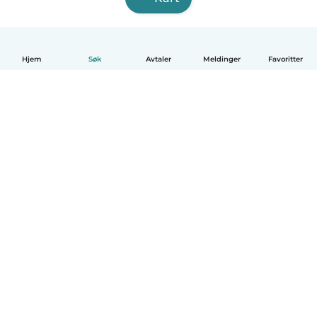
Hjem
Søk
Avtaler
Meldinger
Favoritter
Norsk bokmål
Hvordan funker det
Hjelp
Vilkår og personvern
Priser
Bedriftsopplysninger
Babysits for Bedrift
Felles retningslinjer