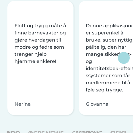
Flott og trygg måte å
Denne applikasjon
finne barnevakter og
er superenkel å
gjøre hverdagen til
bruke, super nyttig
mødre og fedre som
pålitelig, den har
trenger hjelp
mange sikkerhets-
hjemme enklere!
og
identitetsbekreftel
ssystemer som får
medlemmene til å
føle seg trygge.
Nerina
Giovanna