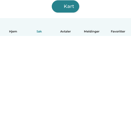
Kart
Hjem
Søk
Avtaler
Meldinger
Favoritter
Norsk bokmål
Hvordan funker det
Hjelp
Vilkår og personvern
Priser
Bedriftsopplysninger
Babysits for Bedrift
Felles retningslinjer