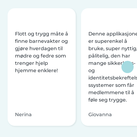
Flott og trygg måte å
Denne applikasjon
finne barnevakter og
er superenkel å
gjøre hverdagen til
bruke, super nyttig
mødre og fedre som
pålitelig, den har
trenger hjelp
mange sikkerhets-
hjemme enklere!
og
identitetsbekreftel
ssystemer som får
medlemmene til å
føle seg trygge.
Nerina
Giovanna