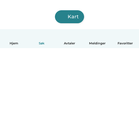
Kart
Hjem
Søk
Avtaler
Meldinger
Favoritter
Norsk bokmål
Hvordan funker det
Hjelp
Vilkår og personvern
Priser
Bedriftsopplysninger
Babysits for Bedrift
Felles retningslinjer