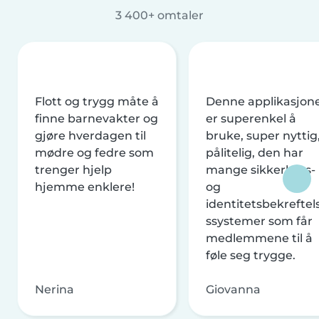
3 400+ omtaler
Flott og trygg måte å
Denne applikasjon
finne barnevakter og
er superenkel å
gjøre hverdagen til
bruke, super nyttig
mødre og fedre som
pålitelig, den har
trenger hjelp
mange sikkerhets-
hjemme enklere!
og
identitetsbekreftel
ssystemer som får
medlemmene til å
føle seg trygge.
Nerina
Giovanna