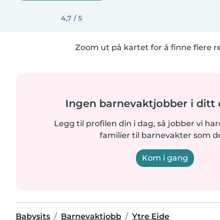
4,7 / 5
Zoom ut på kartet for å finne flere r
Ingen barnevaktjobber i dit
Legg til profilen din i dag, så jobber vi ha
familier til barnevakter som d
Kom i gang
Babysits
Barnevaktjobb
Ytre Eide