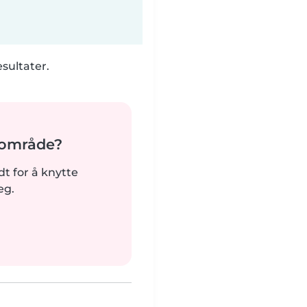
esultater.
t område?
rdt for å knytte
eg.