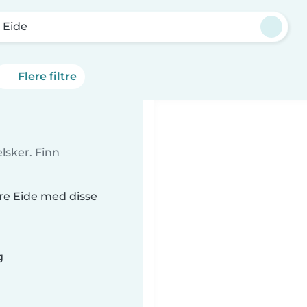
 Eide
Flere filtre
lsker. Finn
tre Eide med disse
g