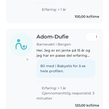
overskudd for barns glede. Jeg
er veldig glad i å jobbe med
Erfaring: < 1 år
barn. Jeg har helsefaglig
100,00 kr/time
bakgrunn og erfaring fra arbeid
med barn ,..
Adom-Dufie
1
Barnevakt i Bergen
Hei. Jeg er en jente på 15 år og
jeg har en passe del erfaring
(1)
med barn. Jeg har tatt frivelig
arbeid da jeg har jobbet på SFO
Bli med i Babysits for å se
og barnehage. Jeg har tatt vare
hele profilen.
på folk som er yngre..
Erfaring: < 1 år
Gjennomsnittlig responstid: 3
minutter
120,00 kr/time