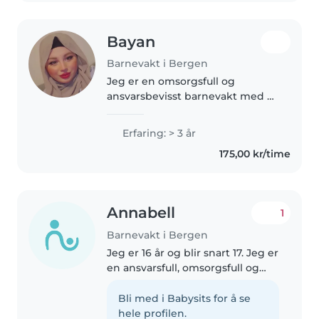
Bayan
Barnevakt i Bergen
Jeg er en omsorgsfull og
ansvarsbevisst barnevakt med 3
års erfaring med spedbarn og
småbarn. Selv om jeg ikke har
Erfaring: > 3 år
førstehjelpsopplæring, er jeg
175,00 kr/time
veldig tålmodig og flink til å
skape..
Annabell
1
Barnevakt i Bergen
Jeg er 16 år og blir snart 17. Jeg er
en ansvarsfull, omsorgsfull og
tålmodig person som trives godt
sammen med barn. Jeg liker å
Bli med i Babysits for å se
være aktiv, leke, hjelpe til med
hele profilen.