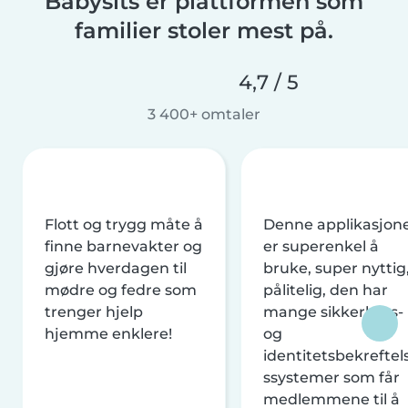
Babysits er plattformen som
familier stoler mest på.
4,7 / 5
3 400+ omtaler
Flott og trygg måte å
Denne applikasjon
finne barnevakter og
er superenkel å
gjøre hverdagen til
bruke, super nyttig
mødre og fedre som
pålitelig, den har
trenger hjelp
mange sikkerhets-
hjemme enklere!
og
identitetsbekreftel
ssystemer som får
medlemmene til å