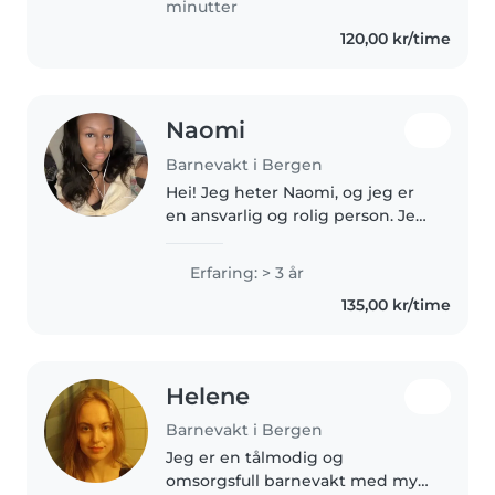
minutter
120,00 kr/time
Naomi
Barnevakt i Bergen
Hei! Jeg heter Naomi, og jeg er
en ansvarlig og rolig person. Jeg
liker å jobbe med barn og har
interesse for å hjelpe familier
Erfaring: > 3 år
med barnepass. Jeg er tålmodig,
135,00 kr/time
snill og flink til å..
Helene
Barnevakt i Bergen
Jeg er en tålmodig og
omsorgsfull barnevakt med mye