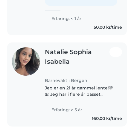
ulike aktiviteter..
Erfaring: < 1 år
150,00 kr/time
Natalie Sophia
Isabella
Barnevakt i Bergen
Jeg er en 21 år gammel jente!🩷
🎀 Jeg har i flere år passet
barnevakt for mine to yngre
søsken og har mange år med
Erfaring: > 5 år
erfaring. Jeg passet på de når
160,00 kr/time
mine foreldre ikke kunne på
grunn av..