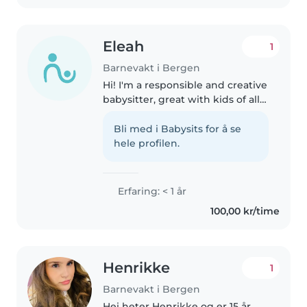
Eleah
1
Barnevakt i Bergen
Hi! I'm a responsible and creative
babysitter, great with kids of all
ages. I love drawing, reading,
and crafting, and I'm happy to
Bli med i Babysits for å se
help with homework or games.
hele profilen.
I'm comfortable with..
Erfaring: < 1 år
100,00 kr/time
Henrikke
1
Barnevakt i Bergen
Hei heter Henrikke og er 15 år.