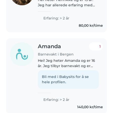
Jeg har allerede erfaring med
barn. Jeg jobber en gang i uken i
barnehage , men normalt sett er
Erfaring: > 2 år
jeg en vanlig skole elev. Jeg liker
80,00 kr/time
veldig godt og tegne..
Amanda
1
Barnevakt i Bergen
Hei! Jeg heter Amanda og er 16
år. Jeg tilbyr barnevakt og er
som regel ledig i helgene! Jeg er
ansvarlig og glad i barn, og kan
Bli med i Babysits for å se
hjelpe med blant annet lekser,
hele profilen.
lage mat, handle inn..
Erfaring: > 2 år
140,00 kr/time