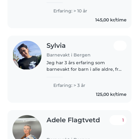
from Canada at the university of
Bergen. I'm a patient and caring
Erfaring: > 10 år
babysitter with 10 years of
145,00 kr/time
experience looking after
children..
Sylvia
Barnevakt i Bergen
Jeg har 3 års erfaring som
barnevakt for barn i alle aldre, fra
smårolling til tenåringer. Jeg
snakker flytende engelsk og
Erfaring: > 3 år
norsk, og er komfortabel med
125,00 kr/time
kjæledyr, matlaging og
leksehjelp...
Adele Flagtvetd
1