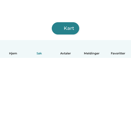
Kart
Hjem
Søk
Avtaler
Meldinger
Favoritter
Norsk bokmål
Hvordan funker det
Hjelp
Vilkår og personvern
Priser
Bedriftsopplysninger
Babysits for Bedrift