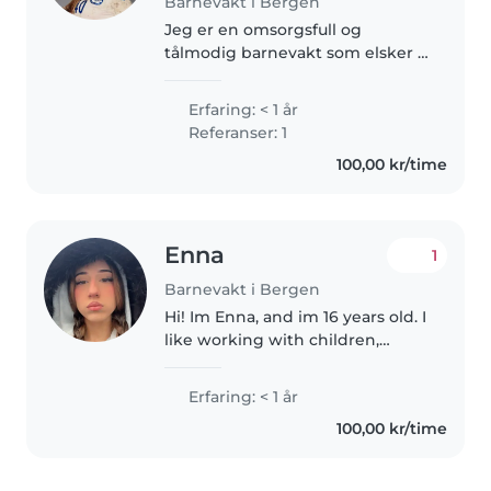
Barnevakt i Bergen
Jeg er en omsorgsfull og
tålmodig barnevakt som elsker å
jobbe med barn. Jeg har erfaring
med å ta vare på barn i alderen 1-
Erfaring: < 1 år
6 år og er komfortabel med å
Referanser: 1
hjelpe med leksehjelp,
100,00 kr/time
matlaging..
Enna
1
Barnevakt i Bergen
Hi! Im Enna, and im 16 years old. I
like working with children,
simply because I have such a big
family. Im encouraged to work
Erfaring: < 1 år
with different families. Im
100,00 kr/time
responsible, and i adapt..