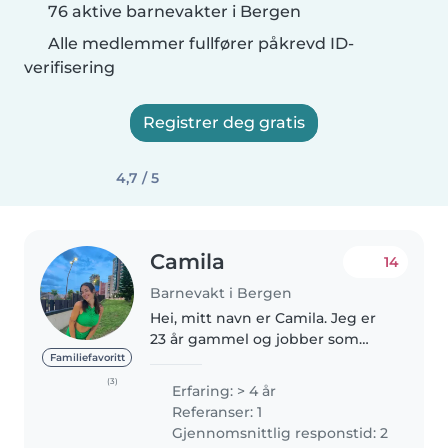
76 aktive barnevakter i Bergen
Alle medlemmer fullfører påkrevd ID-
verifisering
Registrer deg gratis
4,7 / 5
Camila
14
Barnevakt i Bergen
Hei, mitt navn er Camila. Jeg er
23 år gammel og jobber som
sykepleier. Jeg har kurs i
Familiefavoritt
pediatrisk grunnleggende
(3)
Erfaring: > 4 år
livreddende førstehjelp, samt
Referanser: 1
utdanning innen
Gjennomsnittlig responstid: 2
autismespekterforstyrrelser,..