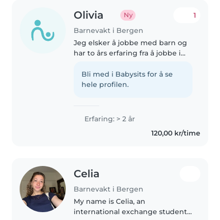
Olivia
1
Ny
Barnevakt i Bergen
Jeg elsker å jobbe med barn og
har to års erfaring fra å jobbe i
barnehage og passe på nevøen
min og nabobarn. Gjennom
Bli med i Babysits for å se
studier har jeg lært håndtering
hele profilen.
av leksehjelp, musikk og spill...
Erfaring: > 2 år
120,00 kr/time
Celia
Barnevakt i Bergen
My name is Celia, an
international exchange student