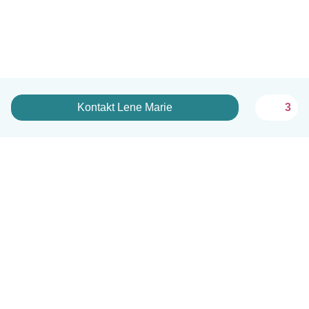
Kontakt Lene Marie
3
Norsk bokmål
Hvordan funker det
Hjelp
Vilkår og personvern
Priser
Bedriftsopplysninger
Babysits for Bedrift