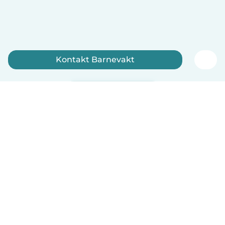
Kontakt Barnevakt
Registrer deg nå
Norsk bokmål
Hvordan funker det
Hjelp
Vilkår og personvern
Priser
Bedriftsopplysninger
Babysits for Bedrift