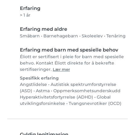
Erfaring
> 1 år
Erfaring med aldre
Småbarn
•
Barnehagebarn
•
Skoleelev
•
Tenåring
Erfaring med barn med spesielle behov
Éliott er sertifisert i pleie for barn med spesielle
behvo. Kontakt Éliott direkte for å bekrefte
sertifiseringer.
Lær mer
Spesifikk erfaring
Angstlidelse
•
Autistisk spektrumforstyrrelse
(ASD)
•
Astma
•
Oppmerksomhetsunderskudd
Hyperaktivitetsfortyrrelse (ADHD)
•
Global
utviklingsforsinkelse
•
Tvangsnevrotiker (OCD)
Gyldig legitimasjon