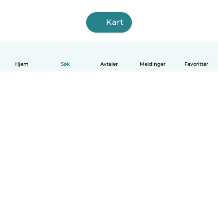
Kart
Hjem
Søk
Avtaler
Meldinger
Favoritter
Norsk bokmål
Hvordan funker det
Hjelp
Vilkår og personvern
Priser
Bedriftsopplysninger
Babysits for Bedrift
Felles retningslinjer