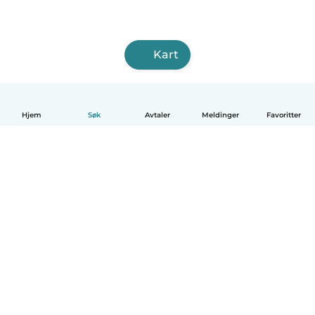
Kart
Hjem
Søk
Avtaler
Meldinger
Favoritter
Norsk bokmål
Hvordan funker det
Hjelp
Vilkår og personvern
Priser
Bedriftsopplysninger
Babysits for Bedrift
Felles retningslinjer