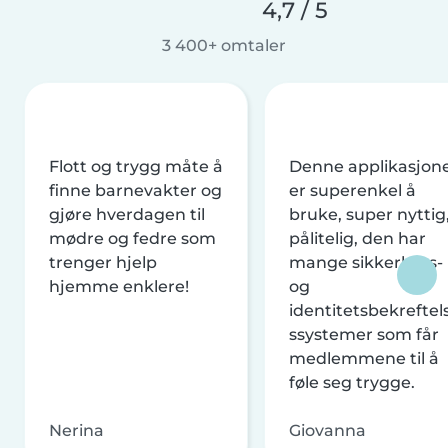
4,7 / 5
3 400+ omtaler
Flott og trygg måte å
Denne applikasjon
finne barnevakter og
er superenkel å
gjøre hverdagen til
bruke, super nyttig
mødre og fedre som
pålitelig, den har
trenger hjelp
mange sikkerhets-
hjemme enklere!
og
identitetsbekreftel
ssystemer som får
medlemmene til å
føle seg trygge.
Nerina
Giovanna