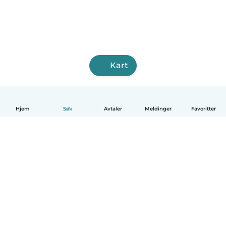
Kart
Hjem
Søk
Avtaler
Meldinger
Favoritter
Norsk bokmål
Hvordan funker det
Hjelp
Vilkår og personvern
Priser
Bedriftsopplysninger
Babysits for Bedrift