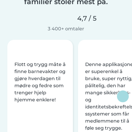
familier stoler mest på.
4,7 / 5
3 400+ omtaler
Flott og trygg måte å
Denne applikasjon
finne barnevakter og
er superenkel å
gjøre hverdagen til
bruke, super nyttig
mødre og fedre som
pålitelig, den har
trenger hjelp
mange sikkerhets-
hjemme enklere!
og
identitetsbekreftel
ssystemer som får
medlemmene til å
føle seg trygge.