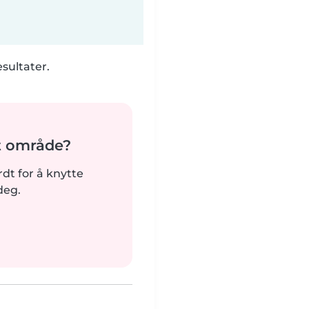
esultater.
t område?
ardt for å knytte
deg.