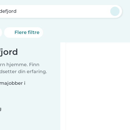
defjord
Flere filtre
jord
arn hjemme. Finn
etter din erfaring.
majobber i
g