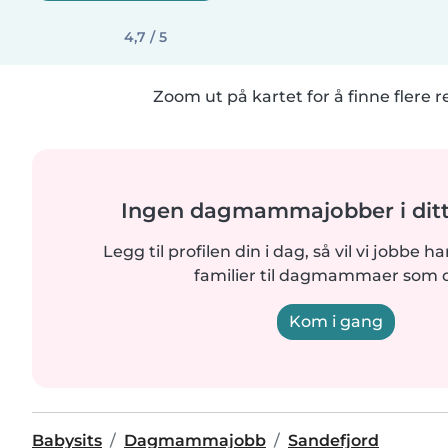
4,7 / 5
Zoom ut på kartet for å finne flere r
Ingen dagmammajobber i dit
Legg til profilen din i dag, så vil vi jobbe h
familier til dagmammaer som 
Kom i gang
Babysits
Dagmammajobb
Sandefjord