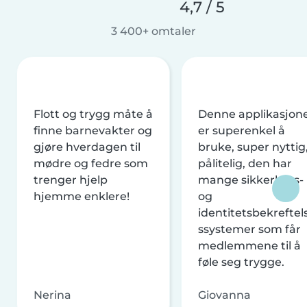
4,7 / 5
3 400+ omtaler
Flott og trygg måte å
Denne applikasjon
finne barnevakter og
er superenkel å
gjøre hverdagen til
bruke, super nyttig
mødre og fedre som
pålitelig, den har
trenger hjelp
mange sikkerhets-
hjemme enklere!
og
identitetsbekreftel
ssystemer som får
medlemmene til å
føle seg trygge.
Nerina
Giovanna