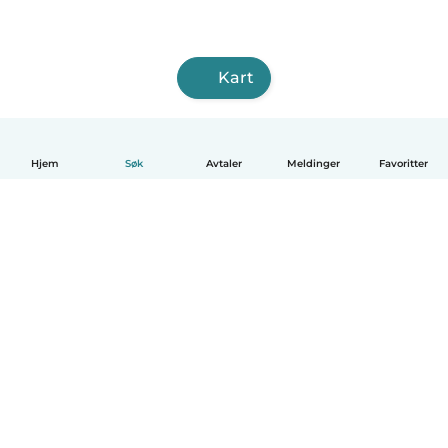
Kart
Hjem
Søk
Avtaler
Meldinger
Favoritter
Norsk bokmål
Hvordan funker det
Hjelp
Vilkår og personvern
Priser
Bedriftsopplysninger
Babysits for Bedrift
Felles retningslinjer