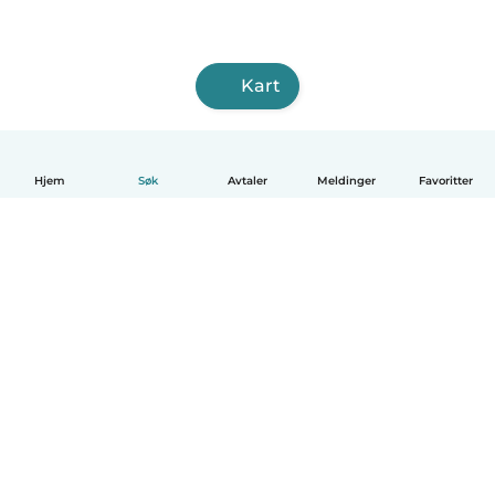
Kart
Hjem
Søk
Avtaler
Meldinger
Favoritter
Norsk bokmål
Hvordan funker det
Hjelp
Vilkår og personvern
Priser
Bedriftsopplysninger
Babysits for Bedrift
Felles retningslinjer