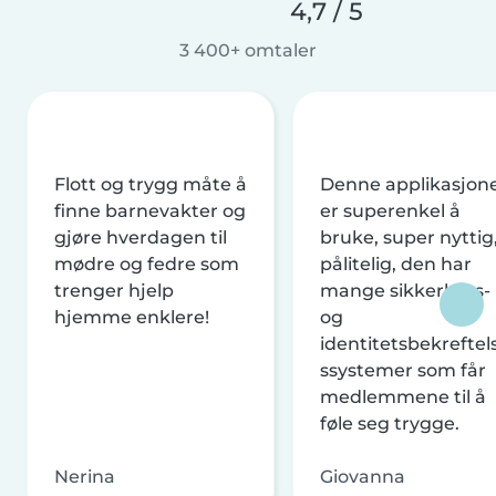
4,7 / 5
3 400+ omtaler
Flott og trygg måte å
Denne applikasjon
finne barnevakter og
er superenkel å
gjøre hverdagen til
bruke, super nyttig
mødre og fedre som
pålitelig, den har
trenger hjelp
mange sikkerhets-
hjemme enklere!
og
identitetsbekreftel
ssystemer som får
medlemmene til å
føle seg trygge.
Nerina
Giovanna