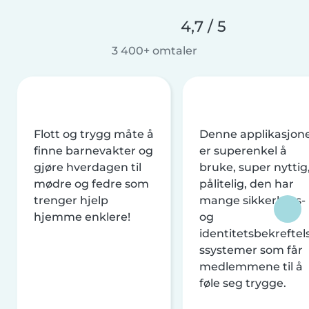
4,7 / 5
3 400+ omtaler
Flott og trygg måte å
Denne applikasjon
finne barnevakter og
er superenkel å
gjøre hverdagen til
bruke, super nyttig
mødre og fedre som
pålitelig, den har
trenger hjelp
mange sikkerhets-
hjemme enklere!
og
identitetsbekreftel
ssystemer som får
medlemmene til å
føle seg trygge.