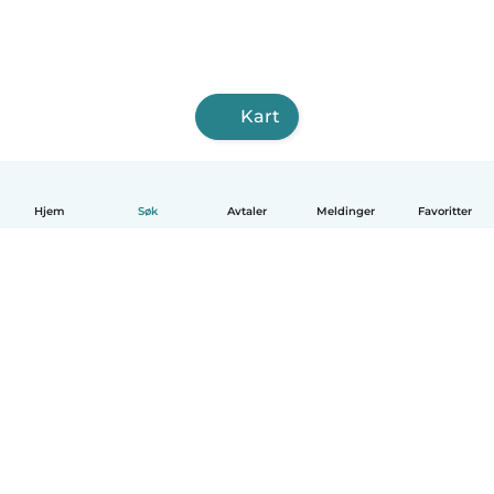
Kart
Hjem
Søk
Avtaler
Meldinger
Favoritter
Norsk bokmål
Hvordan funker det
Hjelp
Vilkår og personvern
Priser
Bedriftsopplysninger
Babysits for Bedrift
Felles retningslinjer