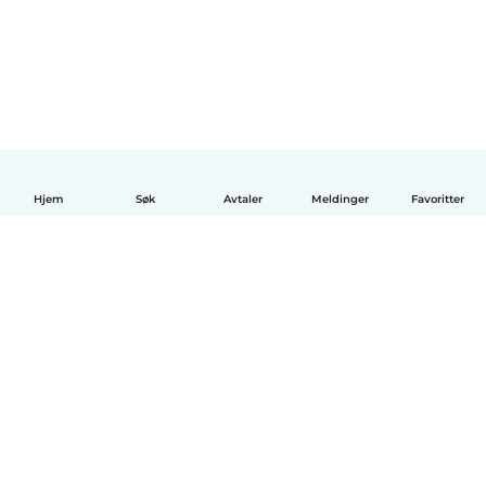
Hjem
Søk
Avtaler
Meldinger
Favoritter
Norsk bokmål
Hvordan funker det
Hjelp
Vilkår og personvern