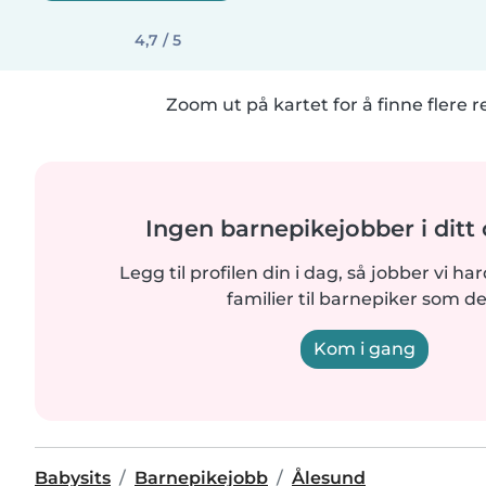
4,7 / 5
Zoom ut på kartet for å finne flere r
Ingen barnepikejobber i dit
Legg til profilen din i dag, så jobber vi ha
familier til barnepiker som de
Kom i gang
Babysits
Barnepikejobb
Ålesund