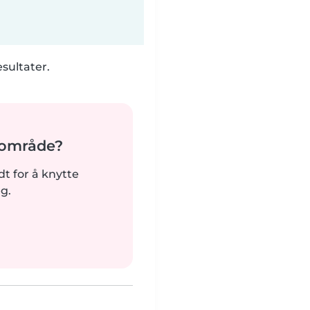
esultater.
t område?
rdt for å knytte
g.