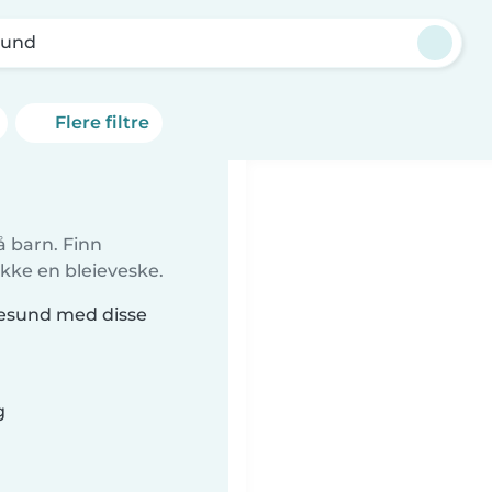
sund
Flere filtre
å barn. Finn
kke en bleieveske.
Ålesund med disse
g