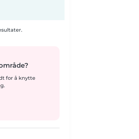
esultater.
t område?
rdt for å knytte
g.