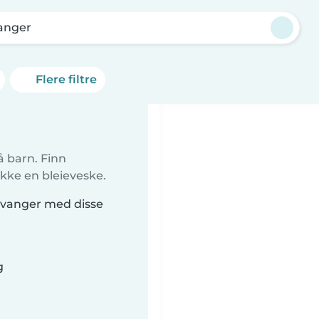
anger
Flere filtre
å barn. Finn
kke en bleieveske.
Levanger med disse
g