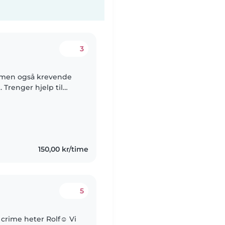
3
ig men også krevende
 Trenger hjelp til
150,00 kr/time
5
 crime heter Rolf☺️ Vi