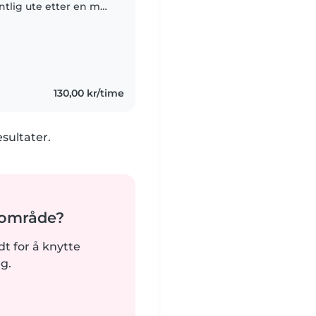
rnevakt. Vi ser for
130,00 kr/time
esultater.
t område?
rdt for å knytte
g.