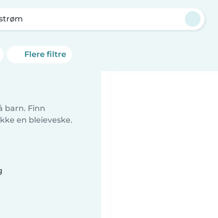
estrøm
Flere filtre
å barn. Finn
kke en bleieveske.
g