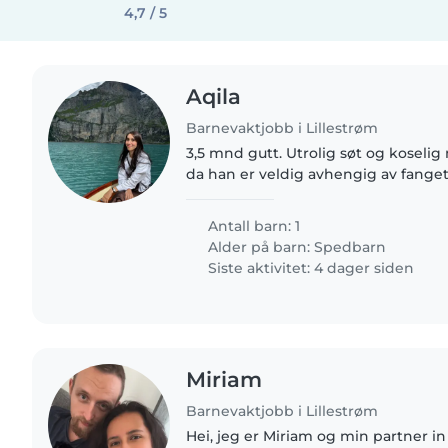
4,7 / 5
Aqila
Barnevaktjobb i Lillestrøm
3,5 mnd gutt. Utrolig søt og kosel
da han er veldig avhengig av fanget.
avlastning mens jeg er hjemme.
Antall barn: 1
Alder på barn:
Spedbarn
Siste aktivitet: 4 dager siden
Miriam
Barnevaktjobb i Lillestrøm
Hei, jeg er Miriam og min partner in