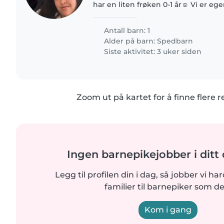
har en liten frøken 0-1 år☺️ Vi er egentlig ute etter en mer
fast barnepass-rolle enn en vanlig ba
oss..
Antall barn: 1
Alder på barn:
Spedbarn
Siste aktivitet: 3 uker siden
Zoom ut på kartet for å finne flere r
Ingen barnepikejobber i dit
Legg til profilen din i dag, så jobber vi ha
familier til barnepiker som de
Kom i gang