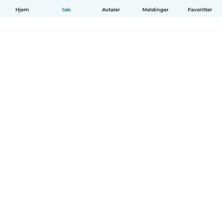
Hjem
Søk
Avtaler
Meldinger
Favoritter
Norsk bokmål
Hvordan funker det
Hjelp
Vilkår og personvern
Priser
Bedriftsopplysninger
Babysits for Bedrift
Felles retningslinjer
© Babysits B.V.