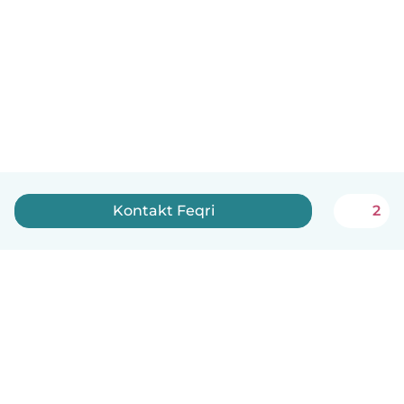
Kontakt Feqri
2
Norsk bokmål