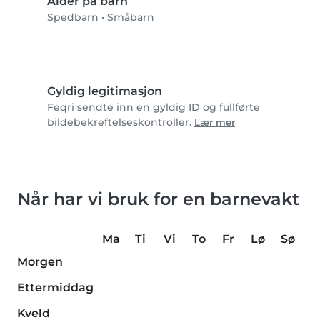
Alder på barn
Spedbarn
•
Småbarn
Gyldig legitimasjon
Feqri sendte inn en gyldig ID og fullførte
bildebekreftelseskontroller.
Lær mer
Når har vi bruk for en barnevakt
Ma
Ti
Vi
To
Fr
Lø
Sø
Morgen
Ettermiddag
Kveld