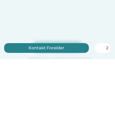
Registrer deg nå
Kontakt Forelder
2
Babysits er gratis for barnevakter!
Norsk bokmål
Hvordan funker det
Hjelp
Vilkår og personvern