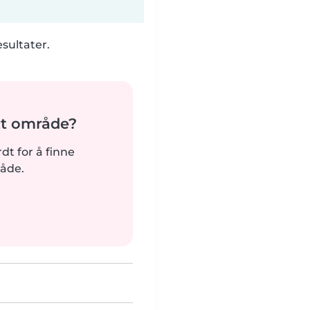
esultater.
tt område?
rdt for å finne
råde.