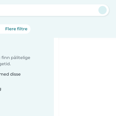
Flere filtre
finn pålitelige
getid.
 med disse
g