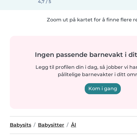
4,7 / 5
Zoom ut på kartet for å finne flere r
Ingen passende barnevakt i di
Legg til profilen din i dag, så jobber vi ha
pålitelige barnevakter i ditt om
Kom i gang
Babysits
Babysitter
Ål