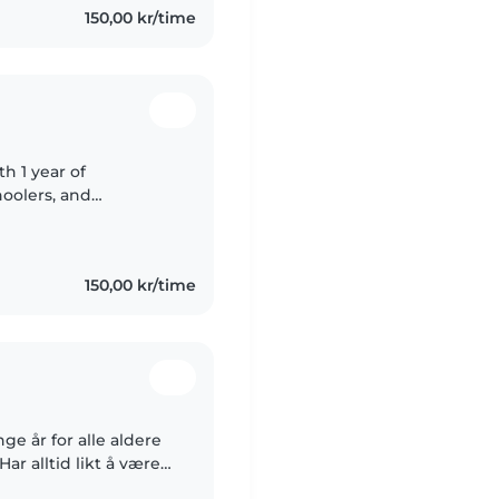
150,00 kr/time
h 1 year of
hoolers, and
egian and understand
150,00 kr/time
e år for alle aldere
ne og ungdomsarbeider