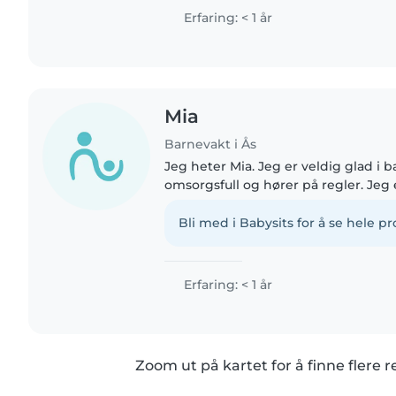
på vg2...
Erfaring: < 1 år
Mia
Barnevakt i Ås
Jeg heter Mia. Jeg er veldig glad i b
omsorgsfull og hører på regler. Jeg e
har passet småbarn, venner og famil
timeplan og kan..
Bli med i Babysits for å se hele pro
Erfaring: < 1 år
Zoom ut på kartet for å finne flere r