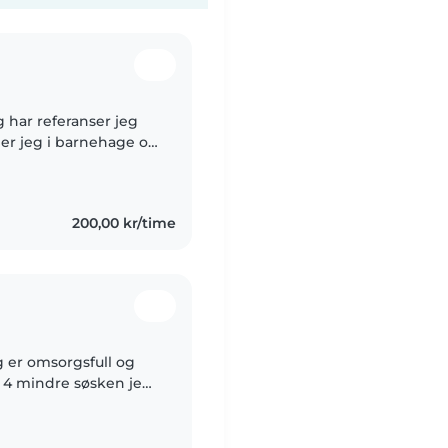
eg har referanser jeg
er jeg i barnehage og
rn i alle alder. Jeg
200,00 kr/time
g er omsorgsfull og
ar 4 mindre søsken jeg