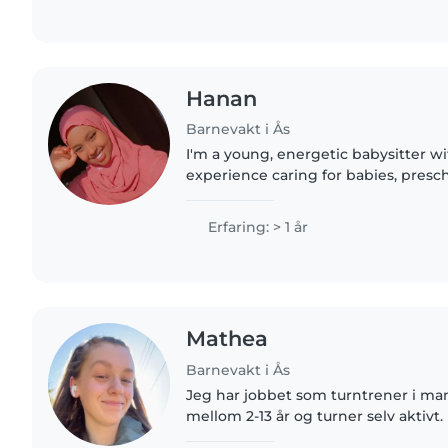
Hanan
Barnevakt i Ås
I'm a young, energetic babysitter wit
experience caring for babies, presc
gradeschoolers. I know some Norw
the language. I'm fluent in English,..
Erfaring: > 1 år
Mathea
Barnevakt i Ås
Jeg har jobbet som turntrener i mang
mellom 2-13 år og turner selv aktivt. Har alltid likt å være
rundt barn og har derfor søkt Bar