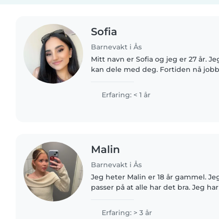
Sofia
Barnevakt i Ås
Mitt navn er Sofia og jeg er 27 år. J
kan dele med deg. Fortiden nå jobb
har bra erfaring med å være rundt ba
trives veldig..
Erfaring: < 1 år
Malin
Barnevakt i Ås
Jeg heter Malin er 18 år gammel. Je
passer på at alle har det bra. Jeg h
har passet en del.
Erfaring: > 3 år