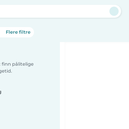
Flere filtre
finn pålitelige
getid.
g