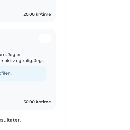
120,00 kr/time
arn. Jeg er
r aktiv og rolig. Jeg
ie. Jeg følger deres
filen.
50,00 kr/time
esultater.