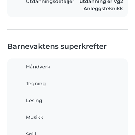
Utdanningsdetaljer
utdanning er Vg2
Anleggsteknikk
Barnevaktens superkrefter
Håndverk
Tegning
Lesing
Musikk
Spill