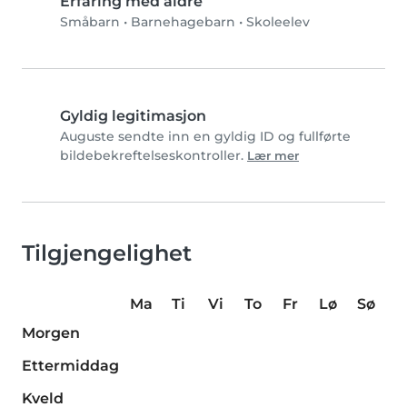
Erfaring med aldre
Småbarn
•
Barnehagebarn
•
Skoleelev
Gyldig legitimasjon
Auguste sendte inn en gyldig ID og fullførte
bildebekreftelseskontroller.
Lær mer
Tilgjengelighet
Ma
Ti
Vi
To
Fr
Lø
Sø
Morgen
Ettermiddag
Kveld