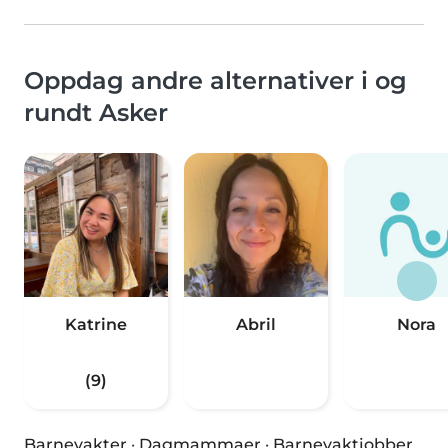
Oppdag andre alternativer i og
rundt Asker
Katrine
Abril
Nora
(9)
Barnevakter
·
Dagmammaer
·
Barnevaktjobber