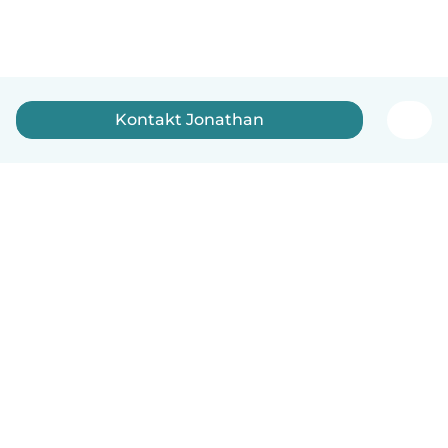
Kontakt Jonathan
Norsk bokmål
Hvordan funker det
Hjelp
Vilkår og personvern
Priser
Bedriftsopplysninger
Babysits for Bedrift
Felles retningslinjer