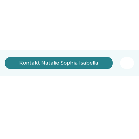
Kontakt Natalie Sophia Isabella
Norsk bokmål
Hvordan funker det
Hjelp
Vilkår og personvern