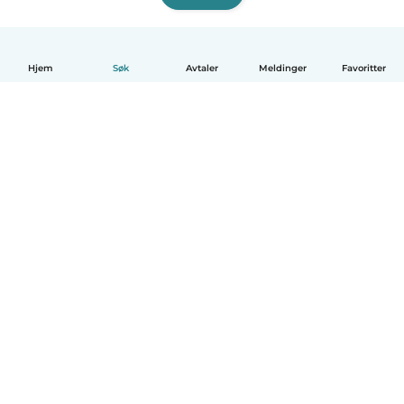
Hjem
Søk
Avtaler
Meldinger
Favoritter
Norsk bokmål
Hvordan funker det
Hjelp
Vilkår og personvern
Priser
Bedriftsopplysninger
Babysits for Bedrift
Felles retningslinjer
© Babysits B.V.