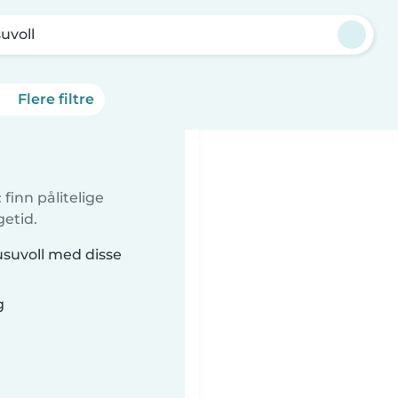
uvoll
Flere filtre
finn pålitelige
getid.
usuvoll med disse
g