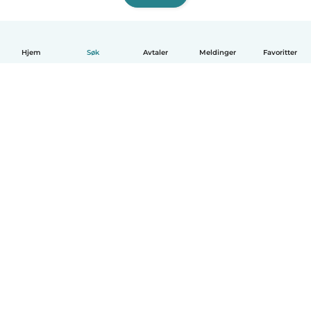
Hjem
Søk
Avtaler
Meldinger
Favoritter
Norsk bokmål
Hvordan funker det
Hjelp
Vilkår og personvern
Priser
Bedriftsopplysninger
Babysits for Bedrift
Felles retningslinjer
© Babysits B.V.